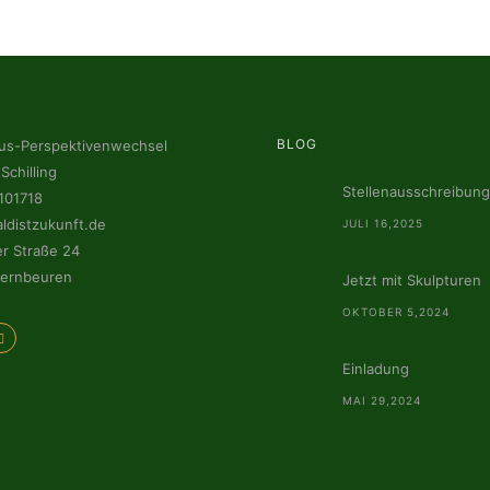
BLOG
s-Perspektivenwechsel
Schilling
Stellenausschreibung
101718
ldistzukunft.de
JULI 16,2025
r Straße 24
ernbeuren
Jetzt mit Skulpturen
OKTOBER 5,2024
Einladung
MAI 29,2024