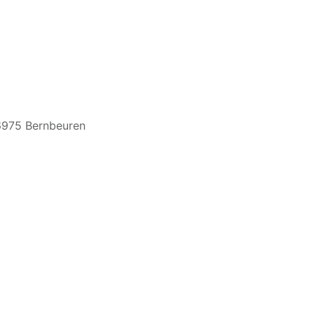
86975 Bernbeuren
um