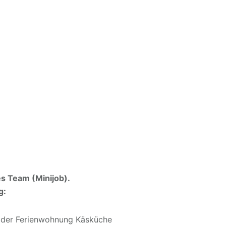
es Team (Minijob).
g:
d der Ferienwohnung Käsküche