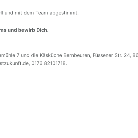
uell und mit dem Team abgestimmt.
ams und bewirb Dich.
emühle 7 und die Käsküche Bernbeuren, Füssener Str. 24, 
istzukunft.de, 0176 82101718.
BAUMHÄUSER
BAUMWISSEN
BLOG
itbringsel
Skulpturen aus Holz
Kultur +
Braucht
auna „Schwitzzelt“
Schul- und Kita-
Projekttage
Literarisch auf den
Punkt