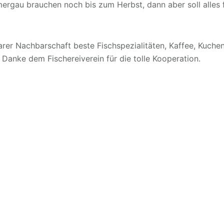
gau brauchen noch bis zum Herbst, dann aber soll alles fe
barer Nachbarschaft beste Fischspezialitäten, Kaffee, Kuch
Danke dem Fischereiverein für die tolle Kooperation.
BAUMHÄUSER
BAUMWISSEN
BLOG
itbringsel
Skulpturen aus Holz
Kultur +
Braucht
auna „Schwitzzelt“
Schul- und Kita-