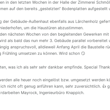
n in den letzten Wochen in der Halle der Zimmerei Schmöl
men auf den bereits „gestelzten“ Bodenplatten aufgestellt
 der Gebäude-Außenhaut ebenfalls aus Lärchenholz gefertig
bniederhofen, um die Haustüren abzustimmen.
in den nächsten Wochen von den begleitenden Gewerken mit
 wird als bald das nun mehr 3. Gebäude parallel vorbereitet 
ängig anspruchsvoll, alldieweil Anfang April die Baustelle
g Frühling umsetzen zu können. Wird schon 😏
iten, was ich als sehr sehr dankbar empfinde. Special Than
rden alle heuer noch eingelöst bzw. umgesetzt werden kön
ich nicht oft genug anführen kann, sehr zuversichtlich. 👍
Erdarbeiten Mayrock, Ingenieurbüro Knappich.