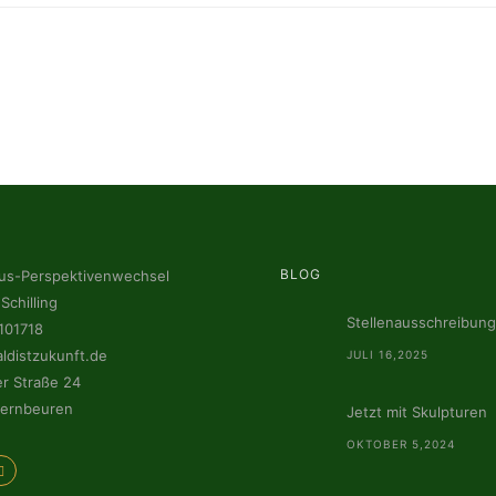
BLOG
s-Perspektivenwechsel
Schilling
Stellenausschreibung
101718
ldistzukunft.de
JULI 16,2025
r Straße 24
ernbeuren
Jetzt mit Skulpturen
OKTOBER 5,2024