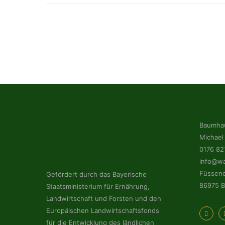
Baumhau
Michael 
0176 82
info@wa
Füssene
Gefördert durch das Bayerische
86975 B
Staatsministerium für Ernährung,
Landwirtschaft und Forsten und den
Europäischen Landwirtschaftsfonds
für die Entwicklung des ländlichen